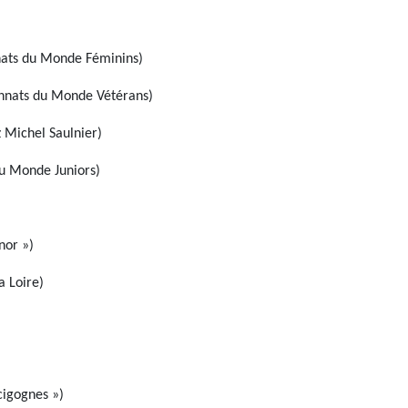
ats du Monde Féminins)
nnats du Monde Vétérans)
 Michel Saulnier)
u Monde Juniors)
nor »)
a Loire)
cigognes »)