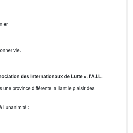
nier.
donner vie.
ciation des Internationaux de Lutte », l’A.I.L.
ne province différente, alliant le plaisir des
 l’unanimité :