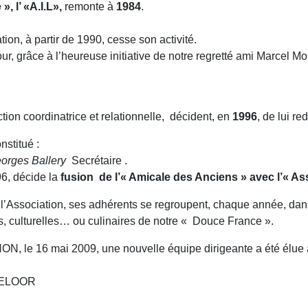
», l’ «A.I.L»,
remonte à
1984
.
on, à partir de 1990, cesse son activité.
jour, grâce à l’heureuse initiative de notre regretté ami Marcel Mo
ion coordinatrice et relationnelle, décident, en
1996
, de lui re
nstitué :
orges Ballery
Secrétaire .
6, décide la
fusion de l’« Amicale des Anciens » avec l’« Asso
 l’Association, ses adhérents se regroupent, chaque année, dans u
ues, culturelles… ou culinaires de notre « Douce France ».
N, le 16 mai 2009, une nouvelle équipe dirigeante a été élue à
l DELOOR