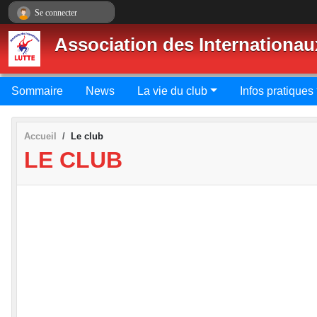
Panneau de gestion des cookies
Se connecter
Association des Internationau
Sommaire
News
La vie du club
Infos pratiques
Accueil
Le club
LE CLUB